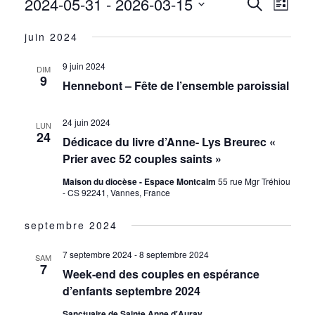
2024-05-31
 - 
2026-03-15
ÉVÈNEMENTS
NAV
RECH
Recherche
Liste
DE
Sélectionnez
ET
juin 2024
une
VUE
date.
ÉVÈ
NAVIG
9 juin 2024
DIM
9
Hennebont – Fête de l’ensemble paroissial
DE
24 juin 2024
VUES
LUN
24
Dédicace du livre d’Anne- Lys Breurec «
ÉVÈN
Prier avec 52 couples saints »
Maison du diocèse - Espace Montcalm
55 rue Mgr Tréhiou
- CS 92241, Vannes, France
septembre 2024
7 septembre 2024
-
8 septembre 2024
SAM
7
Week-end des couples en espérance
d’enfants septembre 2024
Sanctuaire de Sainte Anne d'Auray