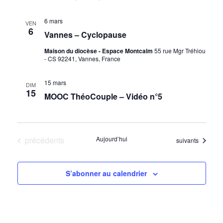
6 mars
VEN
6
Vannes – Cyclopause
Maison du diocèse - Espace Montcalm
55 rue Mgr Tréhiou
- CS 92241, Vannes, France
15 mars
DIM
15
MOOC ThéoCouple – Vidéo n°5
Évènements
précédents
Aujourd’hui
Évènements
suivants
S’abonner au calendrier