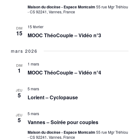
Maison du diocèse - Espace Montcalm
55 rue Mgr Tréhiou
- CS 92241, Vannes, France
15 février
DIM
15
MOOC ThéoCouple – Vidéo n°3
mars 2026
1 mars
DIM
1
MOOC ThéoCouple – Vidéo n°4
5 mars
JEU
5
Lorient – Cyclopause
5 mars
JEU
5
Vannes – Soirée pour couples
Maison du diocèse - Espace Montcalm
55 rue Mgr Tréhiou
- CS 92241, Vannes, France