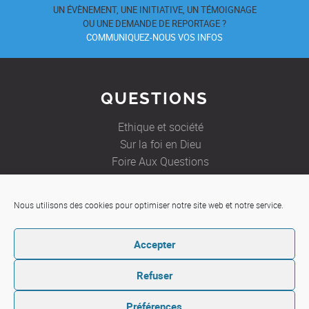
UN ÉVÈNEMENT, UNE INITIATIVE, UN TÉMOIGNAGE
OU UNE DEMANDE DE REPORTAGE ?
COMMUNIQUEZ-NOUS VOS INFOS
QUESTIONS
Ethique et société
Sur la foi en Dieu
Foire Aux Questions
Nous utilisons des cookies pour optimiser notre site web et notre service.
JE SOUHAITE
Accepter
Etre aidé
Ecrire à un prêtre
Refuser
Préférences