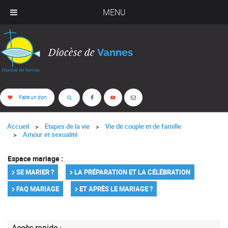
MENU
Diocèse de
Vannes
Faire un don
Accueil
Etapes de la vie
Vie de couple et de famille
Amour et sexualité
Espace mariage :
SE MARIER ?
LA PRÉPARATION ET LA CÉLÉBRATION
FAQ MARIAGE
ET APRÈS LE MARIAGE ?