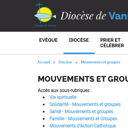
Diocèse de
Van
EVÊQUE
DIOCÈSE
PRIER ET
CÉLÉBRER
Accueil
Diocèse
Mouvements et groupes
MOUVEMENTS ET GRO
Accès aux sous-rubriques :
Vie spirituelle
Solidarité - Mouvements et groupes
Santé - Mouvements et groupes
Famille - Mouvements et Groupes
Mouvements d'Action Catholique