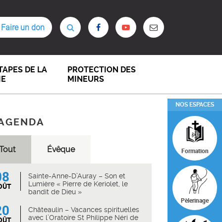
Faire un don
TAPES DE LA
PROTECTION DES
IE
MINEURS
NOS ESPACES
AGENDA
Tout
Évêque
Formation
08
Sainte-Anne-D’Auray – Son et
Lumière « Pierre de Keriolet, le
OÛT
bandit de Dieu »
Pèlerinage
20
Châteaulin – Vacances spirituelles
avec l’Oratoire St Philippe Néri de
OÛT