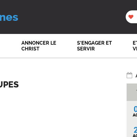
nes
ANNONCER LE
S’ENGAGER ET
E
CHRIST
SERVIR
V
UPES
A
A