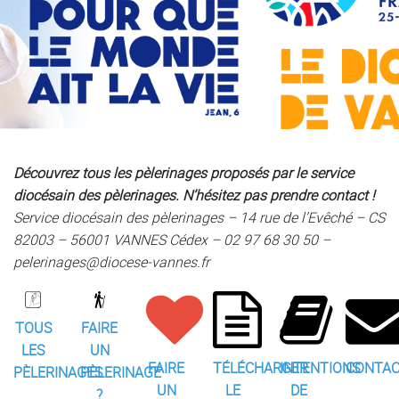
Découvrez tous les pèlerinages proposés par le service
diocésain des pèlerinages. N’hésitez pas prendre contact !
Service diocésain des pèlerinages –
14 rue de l’Evêché – CS
82003 –
56001 VANNES Cédex –
02 97 68 30 50 –
pelerinages@diocese-vannes.fr
FAIRE
TOUS
UN
LES
FAIRE
TÉLÉCHARGER
INTENTIONS
CONTA
PÈLERINAGE
PÈLERINAGES
UN
LE
DE
?