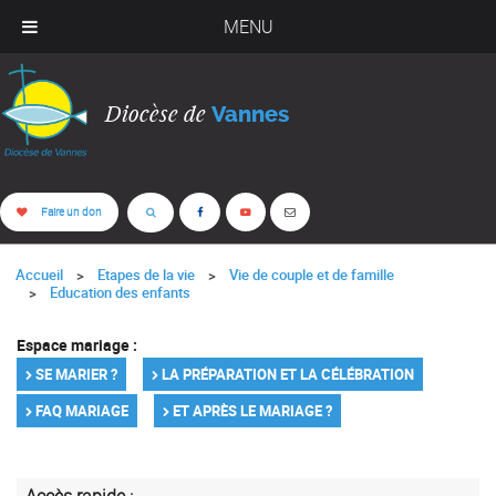
MENU
Diocèse de
Vannes
Faire un don
Accueil
Etapes de la vie
Vie de couple et de famille
Education des enfants
Espace mariage :
SE MARIER ?
LA PRÉPARATION ET LA CÉLÉBRATION
FAQ MARIAGE
ET APRÈS LE MARIAGE ?