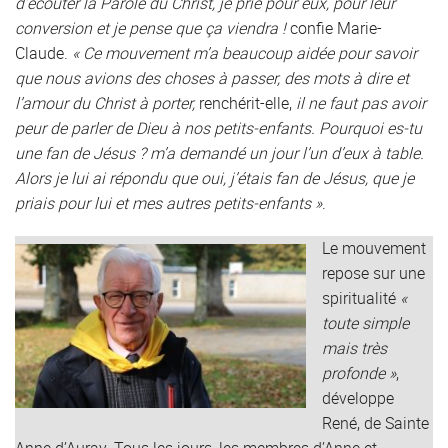
d’écouter la Parole du Christ, je prie pour eux, pour leur
conversion et je pense que ça viendra !
confie Marie-
Claude.
« Ce mouvement m’a beaucoup aidée pour savoir
que nous avions des choses à passer, des mots à dire et
l’amour du Christ à porter,
renchérit-elle,
il ne faut pas avoir
peur de parler de Dieu à nos petits-enfants. Pourquoi es-tu
une fan de Jésus ? m’a demandé un jour l’un d’eux à table.
Alors je lui ai répondu que oui, j’étais fan de Jésus, que je
priais pour lui et mes autres petits-enfants »
.
Le mouvement
repose sur une
spiritualité
«
toute simple
mais très
profonde »
,
développe
René, de Sainte