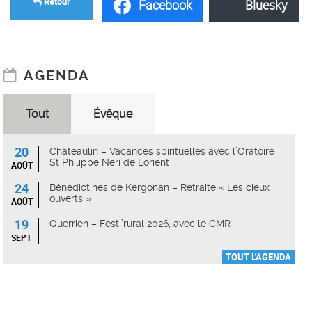
Retour
Facebook
Bluesky
AGENDA
Tout
Évêque
20
Châteaulin – Vacances spirituelles avec l’Oratoire
St Philippe Néri de Lorient
AOÛT
24
Bénédictines de Kergonan – Retraite « Les cieux
ouverts »
AOÛT
19
Querrien – Festi’rural 2026, avec le CMR
SEPT
TOUT L'AGENDA