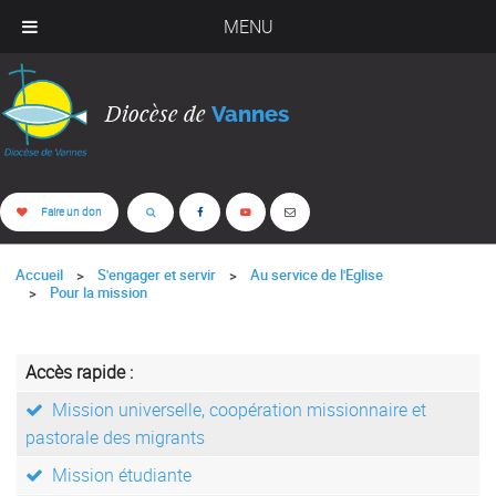
MENU
Diocèse de
Vannes
Faire un don
Accueil
S'engager et servir
Au service de l'Eglise
Pour la mission
Accès rapide :
Mission universelle, coopération missionnaire et
pastorale des migrants
Mission étudiante