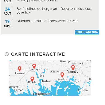
St Philippe Néri de Lorient
AOÛT
24
Bénédictines de Kergonan – Retraite « Les cieux
ouverts »
AOÛT
19
Querrien – Festi’rural 2026, avec le CMR
SEPT
TOUT L'AGENDA
CARTE INTERACTIVE