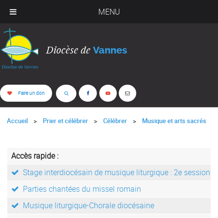
MENU
Diocèse de
Vannes
Faire un don
Accueil
Prier et célébrer
Célébrer
Musique et arts sacrés
Accès rapide :
Stage interdiocésain de musique liturgique : 2e session
Parties chantées du missel romain
Musique liturgique-Chorale diocésaine