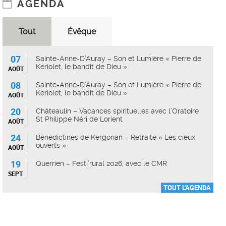
AGENDA
Tout
Évêque
07
Sainte-Anne-D’Auray – Son et Lumière « Pierre de
Keriolet, le bandit de Dieu »
AOÛT
08
Sainte-Anne-D’Auray – Son et Lumière « Pierre de
Keriolet, le bandit de Dieu »
AOÛT
20
Châteaulin – Vacances spirituelles avec l’Oratoire
St Philippe Néri de Lorient
AOÛT
24
Bénédictines de Kergonan – Retraite « Les cieux
ouverts »
AOÛT
19
Querrien – Festi’rural 2026, avec le CMR
SEPT
TOUT L'AGENDA