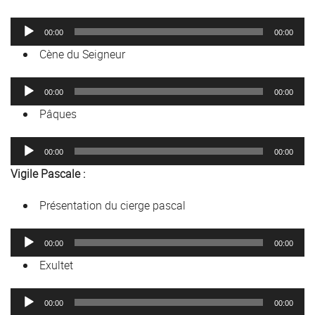
Lecteur
00:00
00:00
audio
Cène du Seigneur
Lecteur
00:00
00:00
audio
Pâques
Lecteur
00:00
00:00
audio
Vigile Pascale :
Présentation du cierge pascal
Lecteur
00:00
00:00
audio
Exultet
Lecteur
00:00
00:00
audio