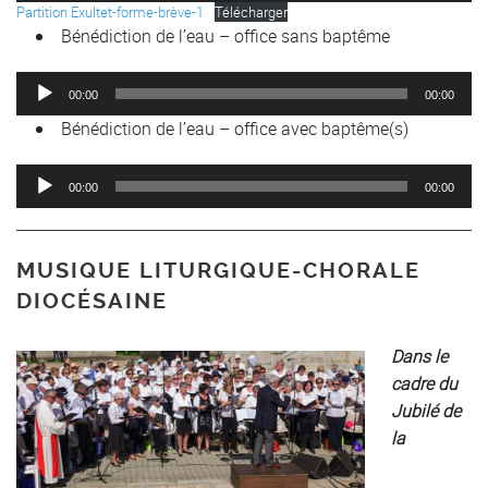
Partition Exultet-forme-brève-1
Télécharger
Bénédiction de l’eau – office sans baptême
Lecteur
00:00
00:00
audio
Bénédiction de l’eau – office avec baptême(s)
Lecteur
00:00
00:00
audio
MUSIQUE LITURGIQUE-CHORALE
DIOCÉSAINE
Dans le
cadre du
Jubilé de
la