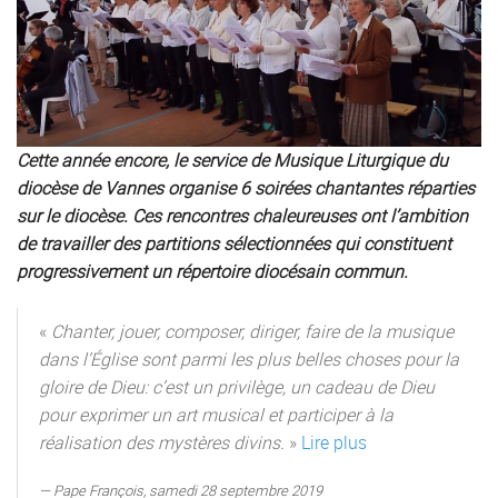
Cette année encore, le service de Musique Liturgique du
diocèse de Vannes organise 6 soirées chantantes réparties
sur le diocèse. Ces rencontres chaleureuses ont l’ambition
de travailler des partitions sélectionnées qui constituent
progressivement un répertoire diocésain commun.
«
Chanter, jouer, composer, diriger, faire de la musique
dans l’Église sont parmi les plus belles choses pour la
gloire de Dieu: c’est un privilège, un cadeau de Dieu
pour exprimer un art musical et participer à la
réalisation des mystères divins.
»
Lire plus
Pape François, samedi 28 septembre 2019