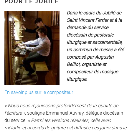
POUR LE JUBILÉ
Dans le cadre du Jubilé de
Saint Vincent Ferrier et
à la
demande du service
diocésain de pastorale
liturgique et sacramentelle,
un commun de messe a été
composé par Augustin
Belliot, organiste et
compositeur de musique
liturgique.
En savoir plus sur le compositeur
« Nous nous réjouissons profondément de la qualité de
l’écriture »
, souligne Emmanuel Auvray, délégué diocésain
du service.
« Parmi les versions réalisées, celle avec
mélodie et accords de guitare est diffusée ces jours dans le