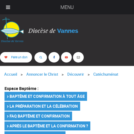
MENU
Diocèse de
Vannes
Faire un don
Accueil
Annoncer le Christ
Découvrir
Catéchuménat
Espace Baptême :
BAPTÊME ET CONFIRMATION À TOUT ÂGE
LA PRÉPARATION ET LA CÉLÉBRATION
FAQ BAPTÊME ET CONFIRMATION
APRÈS LE BAPTÊME ET LA CONFIRMATION ?