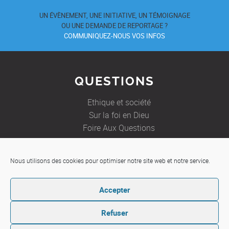
UN ÉVÈNEMENT, UNE INITIATIVE, UN TÉMOIGNAGE
OU UNE DEMANDE DE REPORTAGE ?
COMMUNIQUEZ-NOUS VOS INFOS
QUESTIONS
Ethique et société
Sur la foi en Dieu
Foire Aux Questions
Nous utilisons des cookies pour optimiser notre site web et notre service.
JE SOUHAITE
Accepter
Etre aidé
Ecrire à un prêtre
Refuser