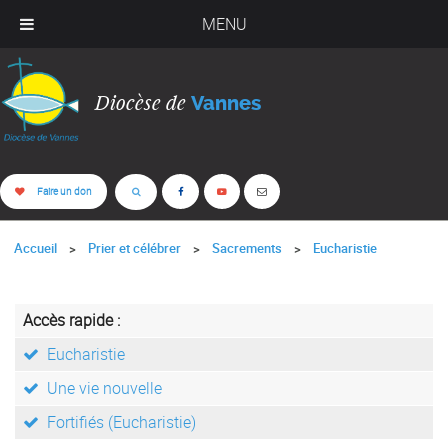
MENU
Diocèse de
Vannes
Faire un don
Accueil
Prier et célébrer
Sacrements
Eucharistie
Accès rapide :
Eucharistie
Une vie nouvelle
Fortifiés (Eucharistie)