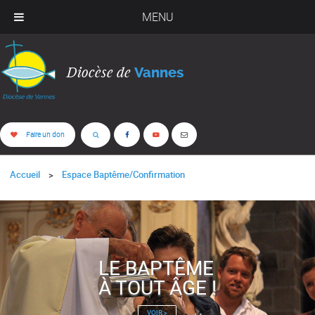
MENU
Diocèse de
Vannes
Faire un don
Accueil
Espace Baptême/Confirmation
LE BAPTÊME
À TOUT ÂGE !
VOIR >