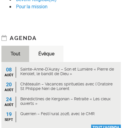
Pour la mission
AGENDA
Tout
Évêque
08
Sainte-Anne-D’Auray – Son et Lumière « Pierre de
Keriolet, le bandit de Dieu »
AOÛT
20
Châteaulin – Vacances spirituelles avec l’Oratoire
St Philippe Néri de Lorient
AOÛT
24
Bénédictines de Kergonan – Retraite « Les cieux
ouverts »
AOÛT
19
Querrien – Festi’rural 2026, avec le CMR
SEPT
TOUT L'AGENDA