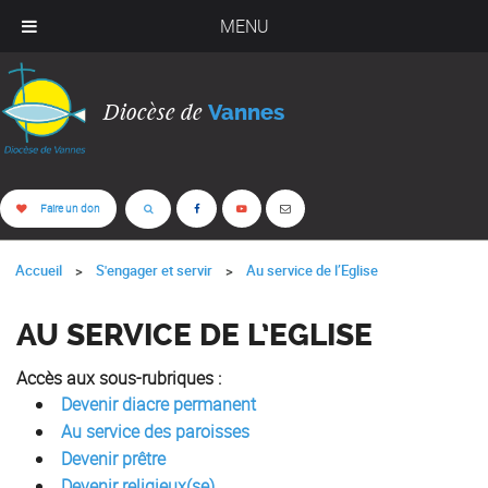
MENU
Diocèse de
Vannes
Faire un don
Accueil
S'engager et servir
Au service de l’Eglise
AU SERVICE DE L’EGLISE
Accès aux sous-rubriques :
Devenir diacre permanent
Au service des paroisses
Devenir prêtre
Devenir religieux(se)