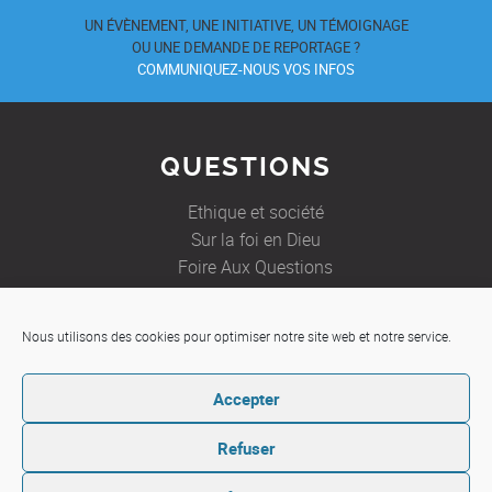
UN ÉVÈNEMENT, UNE INITIATIVE, UN TÉMOIGNAGE
OU UNE DEMANDE DE REPORTAGE ?
COMMUNIQUEZ-NOUS VOS INFOS
QUESTIONS
Ethique et société
Sur la foi en Dieu
Foire Aux Questions
Nous utilisons des cookies pour optimiser notre site web et notre service.
JE SOUHAITE
Accepter
Etre aidé
Ecrire à un prêtre
Refuser