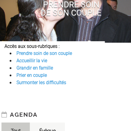
PRENDRE SOIN
DE SON COUPLE
Accès aux sous-rubriques :
Prendre soin de son couple
Accueillir la vie
Grandir en famille
Prier en couple
Surmonter les difficultés
AGENDA
Tout
Évêque