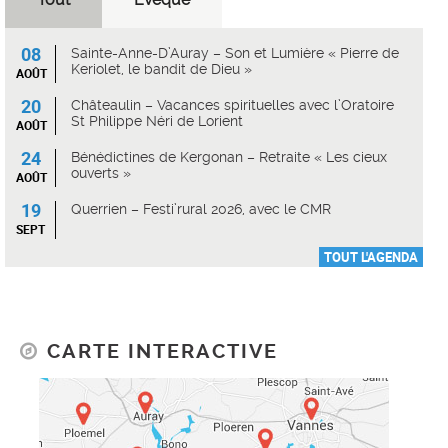
08
Sainte-Anne-D’Auray – Son et Lumière « Pierre de
Keriolet, le bandit de Dieu »
AOÛT
20
Châteaulin – Vacances spirituelles avec l’Oratoire
St Philippe Néri de Lorient
AOÛT
24
Bénédictines de Kergonan – Retraite « Les cieux
ouverts »
AOÛT
19
Querrien – Festi’rural 2026, avec le CMR
SEPT
TOUT L'AGENDA
CARTE INTERACTIVE