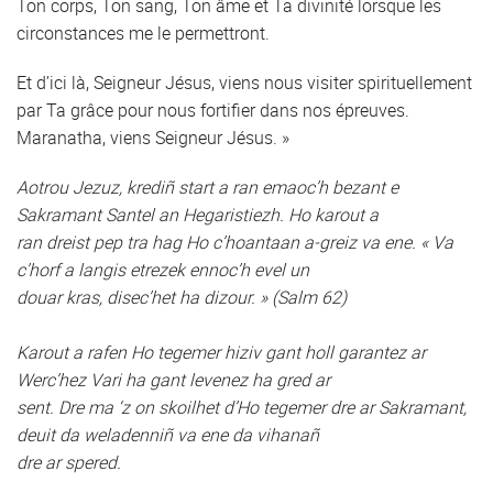
Ton corps, Ton sang, Ton âme et Ta divinité lorsque les
circonstances me le permettront.
Et d’ici là, Seigneur Jésus, viens nous visiter spirituellement
par Ta grâce pour nous fortifier dans nos épreuves.
Maranatha, viens Seigneur Jésus. »
Aotrou Jezuz, krediñ start a ran emaoc’h bezant e
Sakramant Santel an Hegaristiezh. Ho karout a
ran dreist pep tra hag Ho c’hoantaan a-greiz va ene. « Va
c’horf a langis etrezek ennoc’h evel un
douar kras, disec’het ha dizour. » (Salm 62)
Karout a rafen Ho tegemer hiziv gant holl garantez ar
Werc’hez Vari ha gant levenez ha gred ar
sent. Dre ma ‘z on skoilhet d’Ho tegemer dre ar Sakramant,
deuit da weladenniñ va ene da vihanañ
dre ar spered.