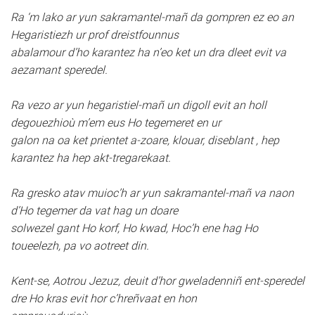
Ra ‘m lako ar yun sakramantel-mañ da gompren ez eo an
Hegaristiezh ur prof dreistfounnus
abalamour d’ho karantez ha n’eo ket un dra dleet evit va
aezamant speredel.
Ra vezo ar yun hegaristiel-mañ un digoll evit an holl
degouezhioù m’em eus Ho tegemeret en ur
galon na oa ket prientet a-zoare, klouar, diseblant , hep
karantez ha hep akt-tregarekaat.
Ra gresko atav muioc’h ar yun sakramantel-mañ va naon
d’Ho tegemer da vat hag un doare
solwezel gant Ho korf, Ho kwad, Hoc’h ene hag Ho
toueelezh, pa vo aotreet din.
Kent-se, Aotrou Jezuz, deuit d’hor gweladenniñ ent-speredel
dre Ho kras evit hor c’hreñvaat en hon