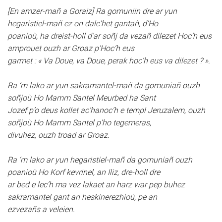
[En amzer-mañ a Goraiz] Ra gomuniin dre ar yun
hegaristiel-mañ ez on dalc’het gantañ, d’Ho
poanioù, ha dreist-holl d’ar soñj da vezañ dilezet Hoc’h eus
amprouet ouzh ar Groaz p’Hoc’h eus
garmet : « Va Doue, va Doue, perak hoc’h eus va dilezet ? ».
Ra ‘m lako ar yun sakramantel-mañ da gomuniañ ouzh
soñjoù Ho Mamm Santel Meurbed ha Sant
Jozef p’o deus kollet ac’hanoc’h e templ Jeruzalem, ouzh
soñjoù Ho Mamm Santel p’ho tegemeras,
divuhez, ouzh troad ar Groaz.
Ra ‘m lako ar yun hegaristiel-mañ da gomuniañ ouzh
poanioù Ho Korf kevrinel, an Iliz, dre-holl dre
ar bed e lec’h ma vez lakaet an harz war pep buhez
sakramantel gant an heskinerezhioù, pe an
ezvezañs a veleien.