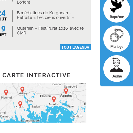
Lorient
24
Bénédictines de Kergonan –
Baptême
Retraite « Les cieux ouverts »
OÛT
19
Querrien – Festi’rural 2026, avec le
CMR
EPT
Mariage
TOUT L'AGENDA
CARTE INTERACTIVE
Jeune