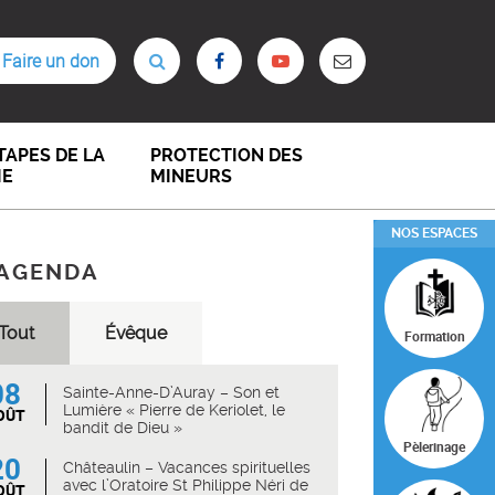
Faire un don
TAPES DE LA
PROTECTION DES
IE
MINEURS
NOS ESPACES
AGENDA
Tout
Évêque
Formation
08
Sainte-Anne-D’Auray – Son et
Lumière « Pierre de Keriolet, le
OÛT
bandit de Dieu »
Pèlerinage
20
Châteaulin – Vacances spirituelles
avec l’Oratoire St Philippe Néri de
OÛT