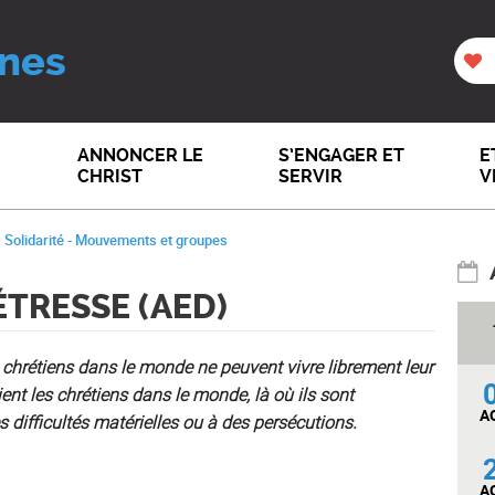
nes
ANNONCER LE
S’ENGAGER ET
E
CHRIST
SERVIR
V
Solidarité - Mouvements et groupes
DÉTRESSE (AED)
 chrétiens dans le monde ne peuvent vivre librement leur
ient les chrétiens dans le monde, là où ils sont
A
 difficultés matérielles ou à des persécutions.
A