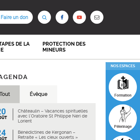
Faire un don
TAPES DE LA
PROTECTION DES
IE
MINEURS
NOS ESPACES
AGENDA
Tout
Évêque
Formation
20
Châteaulin – Vacances spirituelles
avec l’Oratoire St Philippe Néri de
OÛT
Lorient
Pèlerinage
24
Bénédictines de Kergonan –
Retraite « Les cieux ouverts »
OÛT