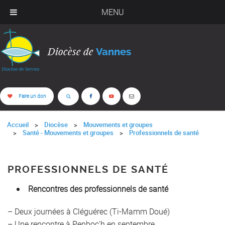
MENU
Diocèse de
Vannes
Faire un don
Accueil
Diocèse
Mouvements et groupes
Santé - Mouvements et groupes
Professionnels de santé
PROFESSIONNELS DE SANTÉ
Rencontres des professionnels de santé
– Deux journées à Cléguérec (Ti-Mamm Doué)
– Une rencontre à Penboc’h en septembre