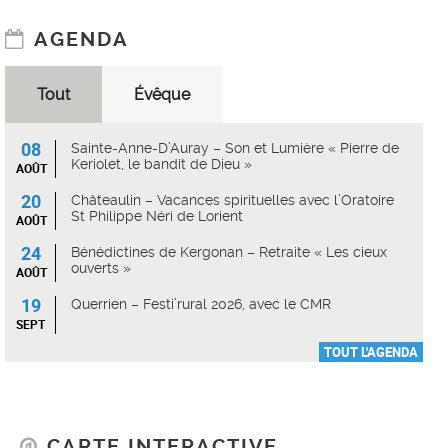
AGENDA
Tout
Évêque
08
Sainte-Anne-D’Auray – Son et Lumière « Pierre de
Keriolet, le bandit de Dieu »
AOÛT
20
Châteaulin – Vacances spirituelles avec l’Oratoire
St Philippe Néri de Lorient
AOÛT
24
Bénédictines de Kergonan – Retraite « Les cieux
ouverts »
AOÛT
19
Querrien – Festi’rural 2026, avec le CMR
SEPT
TOUT L'AGENDA
CARTE INTERACTIVE