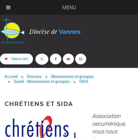
MENU
Diocèse de
Vannes
Faire un don
Accueil
Diocèse
Mouvements et groupes
Santé - Mouvements et groupes
SIDA
CHRÉTIENS ET SIDA
Association
oecuménique,
nous nous