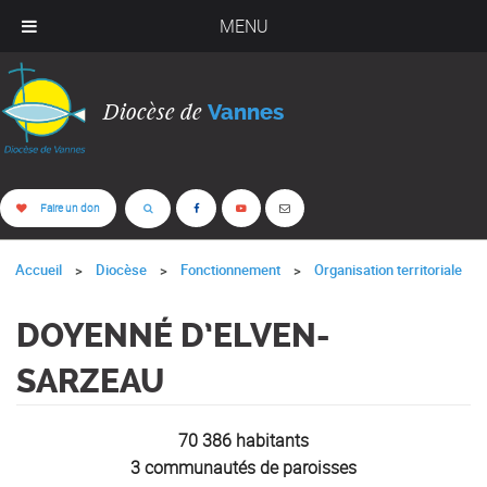
MENU
Diocèse de
Vannes
Faire un don
Accueil
Diocèse
Fonctionnement
Organisation territoriale
DOYENNÉ D’ELVEN-
SARZEAU
70 386 habitants
3 communautés de paroisses