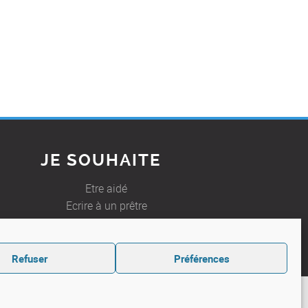
JE SOUHAITE
Etre aidé
Ecrire à un prêtre
Refuser
Préférences
FAQ
Contact