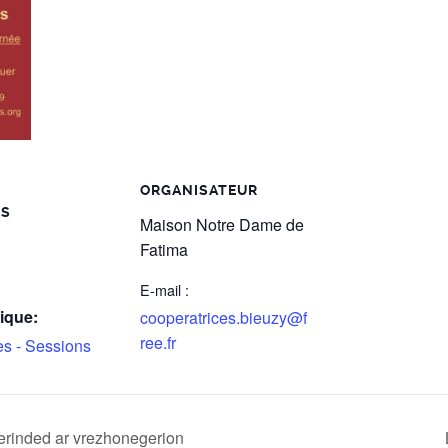
ORGANISATEUR
LS
Maison Notre Dame de
Fatima
E-mail :
ique:
cooperatrices.bieuzy@f
ree.fr
es - Sessions
erinded ar vrezhonegerion