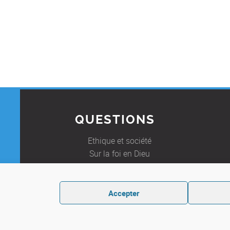
QUESTIONS
Ethique et société
Sur la foi en Dieu
Foire Aux Questions
E
Accepter
les
Politique de condidentialité
Politique de cookies