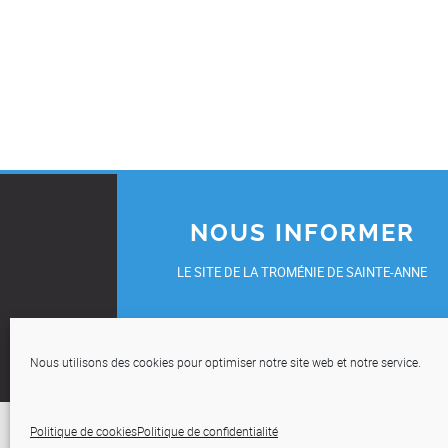
NOUS INFORMER
LE SITE DE LA TROMÉNIE DE SAINTE-ANNE
UN ÉVÈNEMENT, UNE INITIATIVE, UN TÉMOIGNAG
OU UNE DEMANDE DE REPORTAGE ?
Nous utilisons des cookies pour optimiser notre site web et notre service.
COMMUNIQUEZ-NOUS VOS INFOS
Politique de cookies
Politique de confidentialité
Accueil
Mentions léga