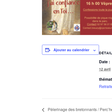
Ajouter au calendrier
DÉTAI
Date :
12 avril
thémat
Retrait
Pèlerinage des bretonnants / Perc’h