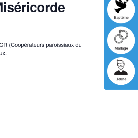
Miséricorde
Baptême
PCR (Coopérateurs paroissiaux du
Mariage
ux.
Jeune