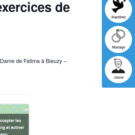
exercices de
Baptême
Mariage
e Dame de Fatima à Bieuzy –
Jeune
ccepter les
ng et activer
tenu