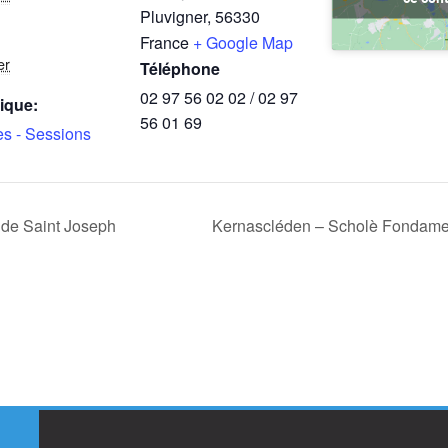
Pluvigner
,
56330
France
+ Google Map
er
Téléphone
02 97 56 02 02 / 02 97
ique:
56 01 69
es - Sessions
 de Saint Joseph
Kernascléden – Scholè Fondament