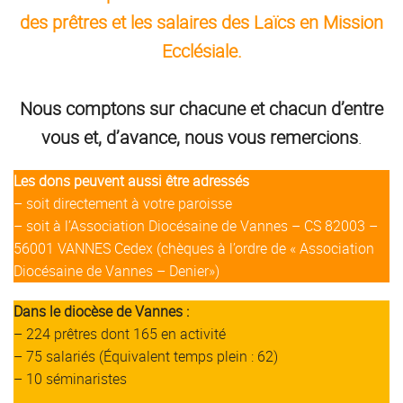
des prêtres et les salaires des Laïcs en Mission
Ecclésiale.
Nous comptons sur chacune et chacun d’entre
vous et, d’avance, nous vous remercions
.
Les dons peuvent aussi être adressés
– soit directement à votre paroisse
– soit à l’Association Diocésaine de Vannes – CS 82003 –
56001 VANNES Cedex (chèques à l’ordre de « Association
Diocésaine de Vannes – Denier»)
Dans le diocèse de Vannes :
– 224 prêtres dont 165 en activité
– 75 salariés (Équivalent temps plein : 62)
– 10 séminaristes