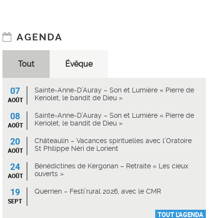
AGENDA
Tout
Évêque
07
Sainte-Anne-D’Auray – Son et Lumière « Pierre de
Keriolet, le bandit de Dieu »
AOÛT
08
Sainte-Anne-D’Auray – Son et Lumière « Pierre de
Keriolet, le bandit de Dieu »
AOÛT
20
Châteaulin – Vacances spirituelles avec l’Oratoire
St Philippe Néri de Lorient
AOÛT
24
Bénédictines de Kergonan – Retraite « Les cieux
ouverts »
AOÛT
19
Querrien – Festi’rural 2026, avec le CMR
SEPT
TOUT L'AGENDA