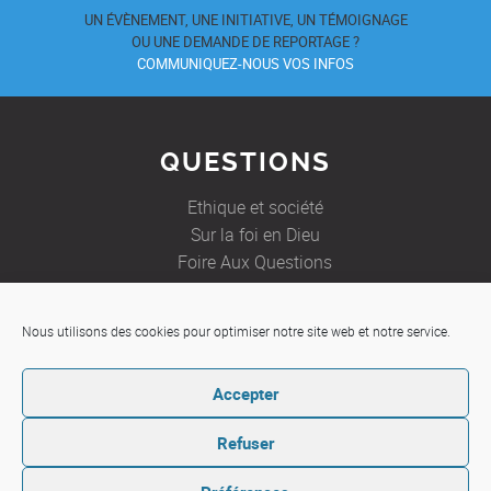
UN ÉVÈNEMENT, UNE INITIATIVE, UN TÉMOIGNAGE
OU UNE DEMANDE DE REPORTAGE ?
COMMUNIQUEZ-NOUS VOS INFOS
QUESTIONS
Ethique et société
Sur la foi en Dieu
Foire Aux Questions
Nous utilisons des cookies pour optimiser notre site web et notre service.
JE SOUHAITE
Accepter
Etre aidé
Ecrire à un prêtre
Refuser