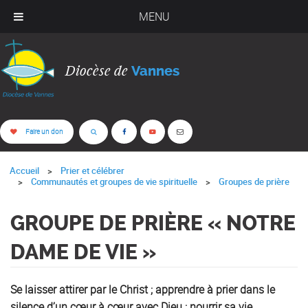
MENU
Diocèse de
Vannes
Faire un don
Accueil
Prier et célébrer
Communautés et groupes de vie spirituelle
Groupes de prière
GROUPE DE PRIÈRE « NOTRE
DAME DE VIE »
Se laisser attirer par le Christ ; apprendre à prier dans le
silence d’un cœur à cœur avec Dieu ; nourrir sa vie