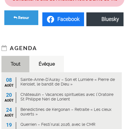
Retour
Facebook
Bluesky
AGENDA
Tout
Évêque
08
Sainte-Anne-D’Auray – Son et Lumière « Pierre de
Keriolet, le bandit de Dieu »
AOÛT
20
Châteaulin – Vacances spirituelles avec l’Oratoire
St Philippe Néri de Lorient
AOÛT
24
Bénédictines de Kergonan – Retraite « Les cieux
ouverts »
AOÛT
19
Querrien – Festi’rural 2026, avec le CMR