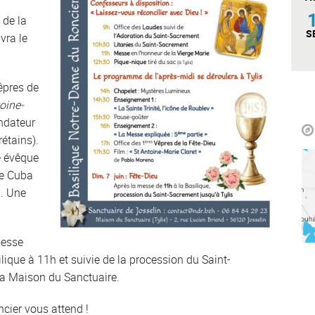
 de la
S
vra le
êpres de
toine-
ondateur
étains).
e évêque
de Cuba
I. Une
messe
lique à 11h et suivie de la procession du Saint-
 la Maison du Sanctuaire.
cier vous attend !