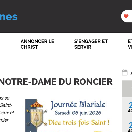
nes
ANNONCER LE
S’ENGAGER ET
E
CHRIST
SERVIR
V
 NOTRE-DAME DU RONCIER
ns se
Saint-
A
neux et
mier
A