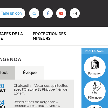
Faire un don
TAPES DE LA
PROTECTION DES
IE
MINEURS
NOS ESPACES
AGENDA
Tout
Évêque
Formation
20
Châteaulin – Vacances spirituelles
avec l’Oratoire St Philippe Néri de
OÛT
Lorient
Pèlerinage
24
Bénédictines de Kergonan –
Retraite « Les cieux ouverts »
OÛT