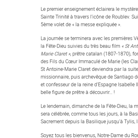
Le premier enseignement éclairera le mystère
Sainte Trinité à travers l’icône de Roublev. Sui
5ème volet de « la messe expliquée ».
La journée se terminera avec les premières V
la Fête-Dieu suivies du très beau film
« St An
Marie Claret »
, prêtre catalan (1807-1870), f
des Fils du Cœur Immaculé de Marie (les Clar
St Antoine-Marie Claret deviendra par la suit
missionnaire, puis archevêque de Santiago 
et confesseur de la reine d’Espagne Isabelle I
belle figure de prêtre à découvrir… !
Le lendemain, dimanche de la Fête-Dieu, la 
sera célébrée, comme tous les jours, à la Basi
Sacrement depuis la Basilique jusqu’à Tylis,
Soyez tous les bienvenus, Notre-Dame du Ron