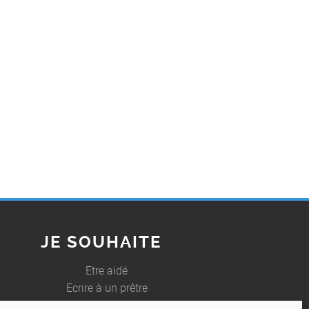
JE SOUHAITE
Etre aidé
Ecrire à un prêtre