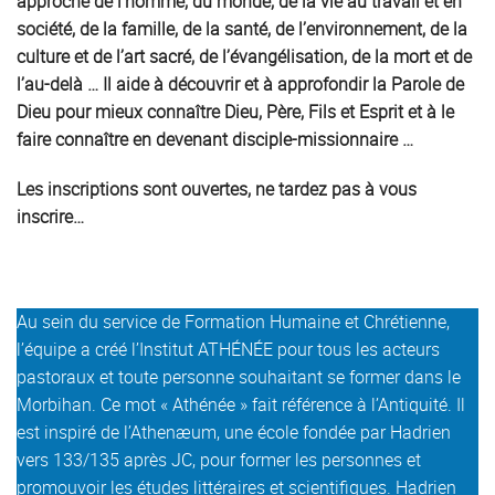
approche de l’homme, du monde, de la vie au travail et en
société, de la famille, de la santé, de l’environnement, de la
culture et de l’art sacré, de l’évangélisation, de la mort et de
l’au-delà … Il aide à découvrir et à approfondir la Parole de
Dieu pour mieux connaître Dieu, Père, Fils et Esprit et à le
faire connaître en devenant disciple-missionnaire …
Les inscriptions sont ouvertes, ne tardez pas à vous
inscrire…
Au sein du service de Formation Humaine et Chrétienne,
l’équipe a créé l’Institut ATHÉNÉE pour tous les acteurs
pastoraux et toute personne souhaitant se former dans le
Morbihan. Ce mot « Athénée » fait référence à l’Antiquité. Il
est inspiré de l’Athenæum, une école fondée par Hadrien
vers 133/135 après JC, pour former les personnes et
promouvoir les études littéraires et scientifiques. Hadrien