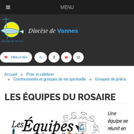
MENU
Diocèse de
Vannes
Faire un don
Accueil
Prier et célébrer
Communautés et groupes de vie spirituelle
Groupes de prière
LES ÉQUIPES DU ROSAIRE
Une
équipe se
réunit en