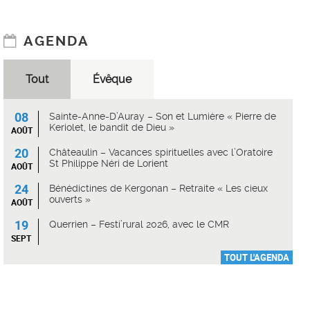
AGENDA
Tout
Évêque
08
Sainte-Anne-D’Auray – Son et Lumière « Pierre de
Keriolet, le bandit de Dieu »
AOÛT
20
Châteaulin – Vacances spirituelles avec l’Oratoire
St Philippe Néri de Lorient
AOÛT
24
Bénédictines de Kergonan – Retraite « Les cieux
ouverts »
AOÛT
19
Querrien – Festi’rural 2026, avec le CMR
SEPT
TOUT L'AGENDA