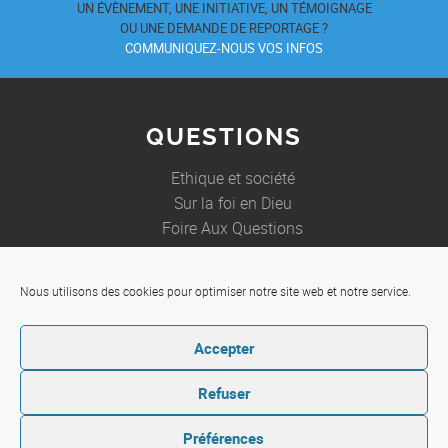
UN ÉVÈNEMENT, UNE INITIATIVE, UN TÉMOIGNAGE
OU UNE DEMANDE DE REPORTAGE ?
COMMUNIQUEZ-NOUS VOS INFOS
QUESTIONS
Ethique et société
Sur la foi en Dieu
Foire Aux Questions
Nous utilisons des cookies pour optimiser notre site web et notre service.
JE SOUHAITE
Accepter
Etre aidé
Ecrire à un prêtre
Refuser
Préférences