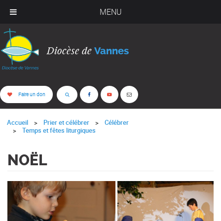
MENU
Diocèse de
Vannes
Faire un don
Accueil
Prier et célébrer
Célébrer
Temps et fêtes liturgiques
NOËL