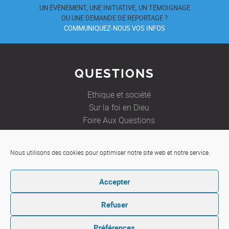
UN ÉVÈNEMENT, UNE INITIATIVE, UN TÉMOIGNAGE
OU UNE DEMANDE DE REPORTAGE ?
COMMUNIQUEZ-NOUS VOS INFOS
QUESTIONS
Ethique et société
Sur la foi en Dieu
Foire Aux Questions
Nous utilisons des cookies pour optimiser notre site web et notre service.
JE SOUHAITE
Accepter
Etre aidé
Ecrire à un prêtre
Refuser
Préférences