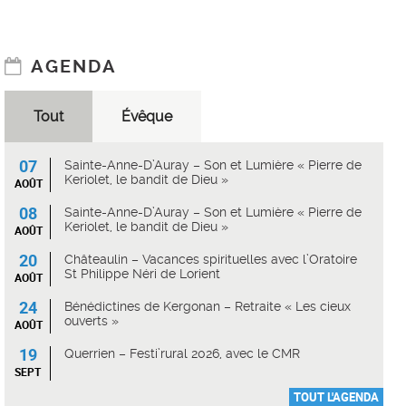
AGENDA
Tout
Évêque
07
Sainte-Anne-D’Auray – Son et Lumière « Pierre de
Keriolet, le bandit de Dieu »
AOÛT
08
Sainte-Anne-D’Auray – Son et Lumière « Pierre de
Keriolet, le bandit de Dieu »
AOÛT
20
Châteaulin – Vacances spirituelles avec l’Oratoire
St Philippe Néri de Lorient
AOÛT
24
Bénédictines de Kergonan – Retraite « Les cieux
ouverts »
AOÛT
19
Querrien – Festi’rural 2026, avec le CMR
SEPT
TOUT L'AGENDA