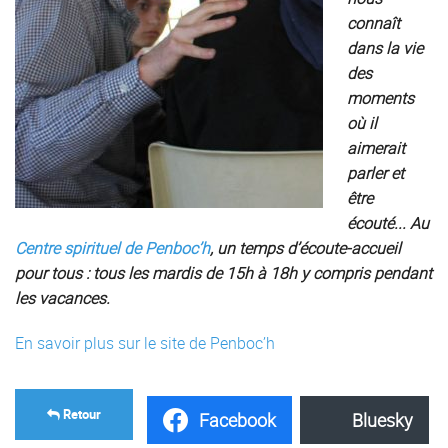
connaît
dans la vie
des
moments
où il
aimerait
parler et
être
écouté.
.. Au
Centre spirituel de Penboc’h
, un temps d’écoute-
accueil
pour tous : t
ous les mardis de 15h à 18h y compris pendant
les vacances.
En savoir plus sur le site de Penboc’h
Retour
Facebook
Bluesky