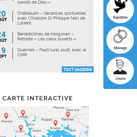
bandit de Dieu »
20
Châteaulin – Vacances spirituelles
Baptême
avec l’Oratoire St Philippe Néri de
OÛT
Lorient
24
Bénédictines de Kergonan –
Retraite « Les cieux ouverts »
OÛT
19
Mariage
Querrien – Festi’rural 2026, avec le
CMR
EPT
TOUT L'AGENDA
Jeune
CARTE INTERACTIVE