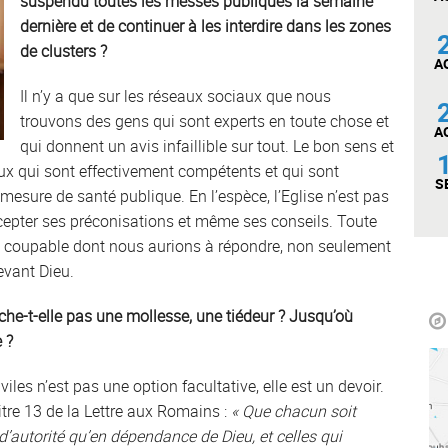
suspendu toutes les messes publiques la semaine
dernière et de continuer à les interdire dans les zones
de clusters ?
A
Il n’y a que sur les réseaux sociaux que nous
trouvons des gens qui sont experts en toute chose et
A
qui donnent un avis infaillible sur tout. Le bon sens et
eux qui sont effectivement compétents et qui sont
S
mesure de santé publique. En l’espèce, l’Eglise n’est pas
’accepter ses préconisations et même ses conseils. Toute
ité coupable dont nous aurions à répondre, non seulement
evant Dieu.
ache-t-elle pas une mollesse, une tiédeur ? Jusqu’où
e ?
iles n’est pas une option facultative, elle est un devoir.
itre 13 de la Lettre aux Romains :
« Que chacun soit
 d’autorité qu’en dépendance de Dieu, et celles qui