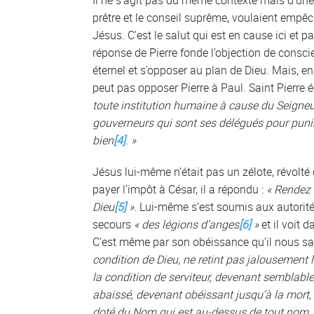
Il ne s’agit pas du même contexte mais d’un
prêtre et le conseil suprême, voulaient empê
Jésus. C’est le salut qui est en cause ici et p
réponse de Pierre fonde l’objection de consci
éternel et s’opposer au plan de Dieu. Mais, en
peut pas opposer Pierre à Paul. Saint Pierre éc
toute institution humaine à cause du Seigneur,
gouverneurs qui sont ses délégués pour punir 
bien
[4]
. »
Jésus lui-même n’était pas un zélote, révolté c
payer l’impôt à César, il a répondu :
« Rendez 
Dieu
[5]
»
. Lui-même s’est soumis aux autorités
secours
« des légions d’anges
[6]
»
et il voit
C’est même par son obéissance qu’il nous sauve
condition de Dieu, ne retint pas jalousement le
la condition de serviteur, devenant semblab
abaissé, devenant obéissant jusqu’à la mort, et 
doté du Nom qui est au-dessus de tout nom, a