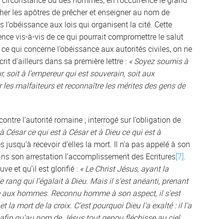
e circonstance où des hommes, en l’occurrence le grand
cher les apôtres de prêcher et enseigner au nom de
as l’obéissance aux lois qui organisent la cité. Cette
ence vis-à-vis de ce qui pourrait compromettre le salut
 ce qui concerne l’obéissance aux autorités civiles, on ne
rit d’ailleurs dans sa première lettre :
« Soyez soumis à
 soit à l’empereur qui est souverain, soit aux
les malfaiteurs et reconnaître les mérites des gens de
ontre l’autorité romaine ; interrogé sur l’obligation de
à César ce qui est à César et à Dieu ce qui est à
 jusqu’à recevoir d’elles la mort. Il n’a pas appelé à son
 dans son arrestation l’accomplissement des Ecritures
[7]
.
 et qu’il est glorifié :
« Le Christ Jésus, ayant la
 rang qui l’égalait à Dieu. Mais il s’est anéanti, prenant
le aux hommes. Reconnu homme à son aspect, il s’est
la mort de la croix. C’est pourquoi Dieu l’a exalté : il l’a
fin qu’au nom de Jésus tout genou fléchisse au ciel,