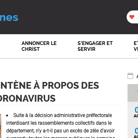
nes
ANNONCER LE
S’ENGAGER ET
E
CHRIST
SERVIR
V
ENTÈNE À PROPOS DES
CORONAVIRUS
Suite à la décision administrative préfectorale
A
interdisant les rassemblements collectifs dans le
département, n’y a-t-il pas un excès de zèle d’avoir
A