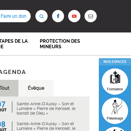
Faire un don
TAPES DE LA
PROTECTION DES
IE
MINEURS
NOS ESPACES
AGENDA
Tout
Évêque
Formation
07
Sainte-Anne-D’Auray – Son et
Lumière « Pierre de Keriolet, le
OÛT
bandit de Dieu »
Pèlerinage
08
Sainte-Anne-D’Auray – Son et
Lumière « Pierre de Keriolet, le
OÛT