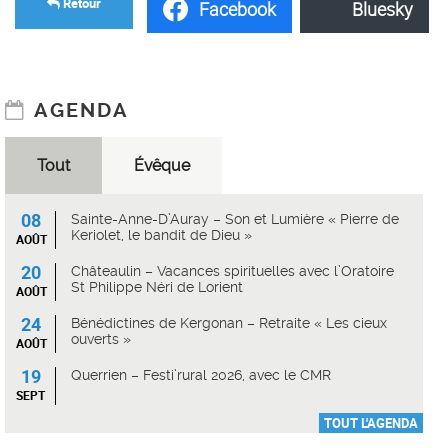
Retour
Facebook
Bluesky
AGENDA
Tout
Évêque
08
Sainte-Anne-D’Auray – Son et Lumière « Pierre de
Keriolet, le bandit de Dieu »
AOÛT
20
Châteaulin – Vacances spirituelles avec l’Oratoire
St Philippe Néri de Lorient
AOÛT
24
Bénédictines de Kergonan – Retraite « Les cieux
ouverts »
AOÛT
19
Querrien – Festi’rural 2026, avec le CMR
SEPT
TOUT L'AGENDA