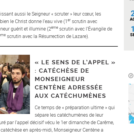
aissant aussi le Seigneur « scruter » leur cœur, les
A
er
en le Christ donne l’eau vive (1
scrutin avec
ème
neur guérit et illumine (2
scrutin avec l’Évangile de
S
ème
scrutin avec la Résurrection de Lazare).
« LE SENS DE L’APPEL »
: CATÉCHÈSE DE
MONSEIGNEUR
CENTÈNE ADRESSÉE
AUX CATÉCHUMÈNES
Ce temps de « préparation ultime » qui
sépare les catéchumènes de leur
uré par l’appel décisif vécu le 1er dimanche de Carême,
 sa catéchèse en après-midi, Monseigneur Centène a