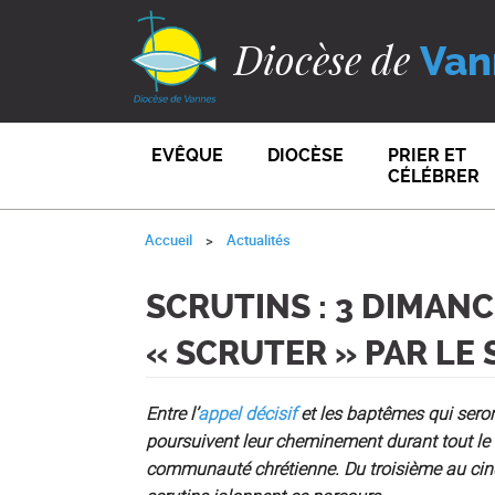
Diocèse de
Van
EVÊQUE
DIOCÈSE
PRIER ET
CÉLÉBRER
Accueil
Actualités
SCRUTINS : 3 DIMAN
« SCRUTER » PAR LE 
Entre l’
appel décisif
et les baptêmes qui sero
poursuivent leur cheminement durant tout le c
communauté chrétienne. Du troisième au cinq