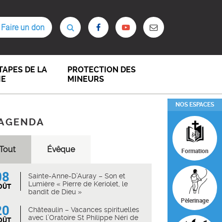
Faire un don
TAPES DE LA
PROTECTION DES
IE
MINEURS
NOS ESPACES
AGENDA
Tout
Évêque
Formation
08
Sainte-Anne-D’Auray – Son et
Lumière « Pierre de Keriolet, le
OÛT
bandit de Dieu »
Pèlerinage
20
Châteaulin – Vacances spirituelles
avec l’Oratoire St Philippe Néri de
OÛT