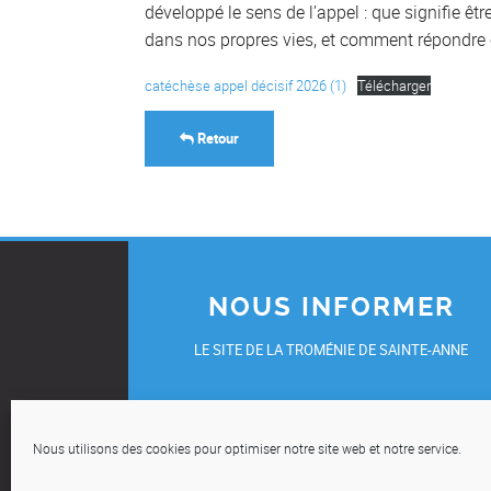
développé le sens de l’appel : que signifie être
dans nos propres vies, et comment répondre 
catéchèse appel décisif 2026 (1)
Télécharger
Retour
NOUS INFORMER
LE SITE DE LA TROMÉNIE DE SAINTE-ANNE
UN ÉVÈNEMENT, UNE INITIATIVE, UN TÉMOIGNAG
OU UNE DEMANDE DE REPORTAGE ?
Nous utilisons des cookies pour optimiser notre site web et notre service.
COMMUNIQUEZ-NOUS VOS INFOS