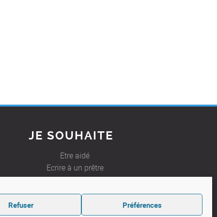
JE SOUHAITE
Etre aidé
Ecrire à un prêtre
Refuser
Préférences