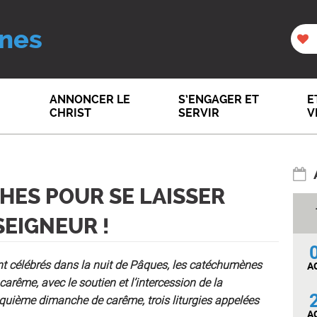
nes
ANNONCER LE
S’ENGAGER ET
E
CHRIST
SERVIR
V
CHES POUR SE LAISSER
SEIGNEUR !
nt célébrés dans la nuit de Pâques, les catéchumènes
A
arême, avec le soutien et l’intercession de la
uième dimanche de carême, trois liturgies appelées
A