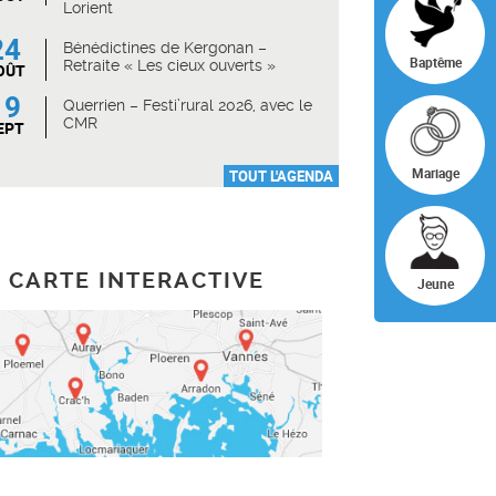
Lorient
24
Bénédictines de Kergonan –
Baptême
Retraite « Les cieux ouverts »
OÛT
19
Querrien – Festi’rural 2026, avec le
CMR
EPT
Mariage
TOUT L'AGENDA
CARTE INTERACTIVE
Jeune