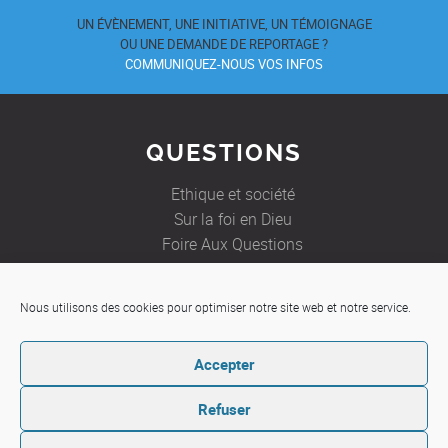
UN ÉVÈNEMENT, UNE INITIATIVE, UN TÉMOIGNAGE
OU UNE DEMANDE DE REPORTAGE ?
COMMUNIQUEZ-NOUS VOS INFOS
QUESTIONS
Ethique et société
Sur la foi en Dieu
Foire Aux Questions
Nous utilisons des cookies pour optimiser notre site web et notre service.
JE SOUHAITE
Accepter
Etre aidé
Ecrire à un prêtre
Refuser