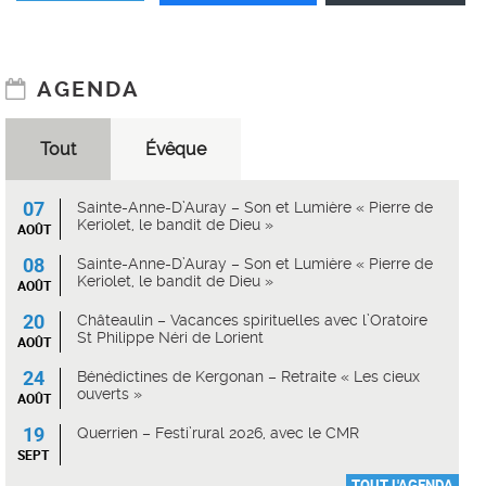
AGENDA
Tout
Évêque
07
Sainte-Anne-D’Auray – Son et Lumière « Pierre de
Keriolet, le bandit de Dieu »
AOÛT
08
Sainte-Anne-D’Auray – Son et Lumière « Pierre de
Keriolet, le bandit de Dieu »
AOÛT
20
Châteaulin – Vacances spirituelles avec l’Oratoire
St Philippe Néri de Lorient
AOÛT
24
Bénédictines de Kergonan – Retraite « Les cieux
ouverts »
AOÛT
19
Querrien – Festi’rural 2026, avec le CMR
SEPT
TOUT L'AGENDA