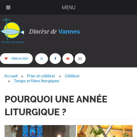
MENU
Diocèse de
Vannes
Faire un don
Accueil
Prier et célébrer
Célébrer
Temps et fêtes liturgiques
POURQUOI UNE ANNÉE
LITURGIQUE ?