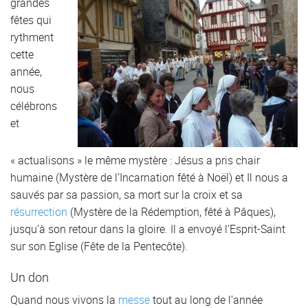
grandes
fêtes qui
rythment
cette
année,
nous
célébrons
et
« actualisons » le même mystère : Jésus a pris chair
humaine (Mystère de l’Incarnation fêté à Noël) et Il nous a
sauvés par sa passion, sa mort sur la croix et sa
résurrection
(Mystère de la Rédemption, fêté à Pâques),
jusqu’à son retour dans la gloire. Il a envoyé l’Esprit-Saint
sur son Eglise (Fête de la Pentecôte).
Un don
Quand nous vivons la
messe
tout au long de l’année