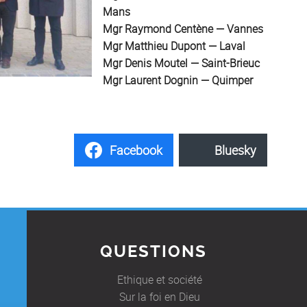
Mans
Mgr Raymond Centène — Vannes
Mgr Matthieu Dupont — Laval
Mgr Denis Moutel — Saint-Brieuc
Mgr Laurent Dognin — Quimper
Facebook
Bluesky
QUESTIONS
Ethique et société
Sur la foi en Dieu