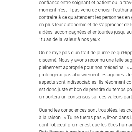
confiance entre soignant et patient ou la traves
moment n’est-il pas venu de choisir l’euthanas
contraire à ce qu’attendent les personnes en 
en plus leur autonomie et de s’approcher de le
aidées, accompagnées et entourées jusqu’au 
: tu as de la valeur à nos yeux.
On ne raye pas d’un trait de plume ce qu’Hipp
discerné. Nous y avons reconnu une telle s
pleinement approprié pour nos médecins : « Je
prolongerai pas abusivement les agonies. Je 
aspects sont indissociables. Ils résonnent 
est donc juste et bon de prendre du temps po
emportera un consensus sur des valeurs part
Quand les consciences sont troublées, les cro
à la raison : « Tu ne tueras pas », lit-on dans
dont l’objectif premier est que les êtres hum