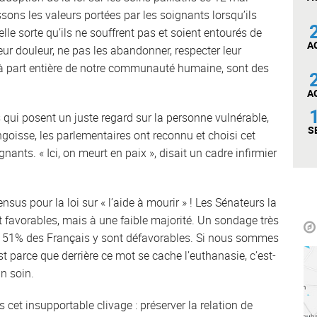
sons les valeurs portées par les soignants lorsqu’ils
le sorte qu’ils ne souffrent pas et soient entourés de
A
leur douleur, ne pas les abandonner, respecter leur
à part entière de notre communauté humaine, sont des
A
 qui posent un juste regard sur la personne vulnérable,
S
ngoisse, les parlementaires ont reconnu et choisi cet
nts. « Ici, on meurt en paix », disait un cadre infirmier
sus pour la loi sur « l’aide à mourir » ! Les Sénateurs la
t favorables, mais à une faible majorité. Un sondage très
e 51% des Français y sont défavorables. Si nous sommes
est parce que derrière ce mot se cache l’euthanasie, c’est-
un soin.
es cet insupportable clivage : préserver la relation de