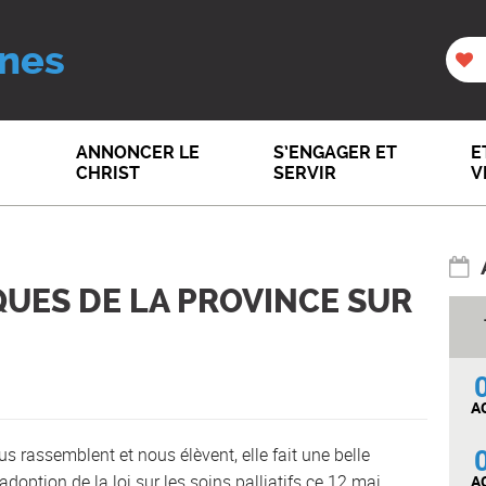
nes
ANNONCER LE
S’ENGAGER ET
E
CHRIST
SERVIR
V
QUES DE LA PROVINCE SUR
A
s rassemblent et nous élèvent, elle fait une belle
adoption de la loi sur les soins palliatifs ce 12 mai
A