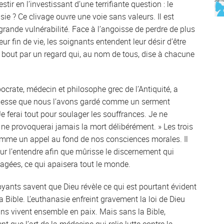
tir en l’investissant d’une terrifiante question : le
ie ? Ce clivage ouvre une voie sans valeurs. Il est
grande vulnérabilité. Face à l’angoisse de perdre de plus
ur fin de vie, les soignants entendent leur désir d’être
bout par un regard qui, au nom de tous, dise à chacune
ocrate, médecin et philosophe grec de l’Antiquité, a
agesse que nous l’avons gardé comme un serment
 ferai tout pour soulager les souffrances. Je ne
ne provoquerai jamais la mort délibérément. » Les trois
comme un appel au fond de nos consciences morales. Il
ur l’entendre afin que mûrisse le discernement qui
agées, ce qui apaisera tout le monde.
yants savent que Dieu révèle ce qui est pourtant évident
 la Bible. L’euthanasie enfreint gravement la loi de Dieu
ains vivent ensemble en paix. Mais sans la Bible,