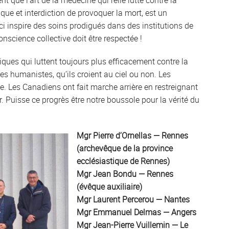
nt que l’art de la médecine qui relie lutte contre la
que et interdiction de provoquer la mort, est un
 inspire des soins prodigués dans des institutions de
onscience collective doit être respectée !
ues qui luttent toujours plus efficacement contre la
es humanistes, qu’ils croient au ciel ou non. Les
ie. Les Canadiens ont fait marche arrière en restreignant
ir. Puisse ce progrès être notre boussole pour la vérité du
Mgr Pierre d’Ornellas — Rennes
(archevêque de la province
ecclésiastique de Rennes)
Mgr Jean Bondu — Rennes
(évêque auxiliaire)
Mgr Laurent Percerou — Nantes
Mgr Emmanuel Delmas — Angers
Mgr Jean-Pierre Vuillemin — Le