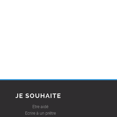
JE SOUHAITE
Etre aidé
Ecrire à un prêtre