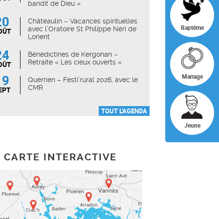
bandit de Dieu »
20
Châteaulin – Vacances spirituelles
Baptême
avec l’Oratoire St Philippe Néri de
OÛT
Lorient
24
Bénédictines de Kergonan –
Retraite « Les cieux ouverts »
OÛT
19
Mariage
Querrien – Festi’rural 2026, avec le
CMR
EPT
TOUT L'AGENDA
Jeune
CARTE INTERACTIVE