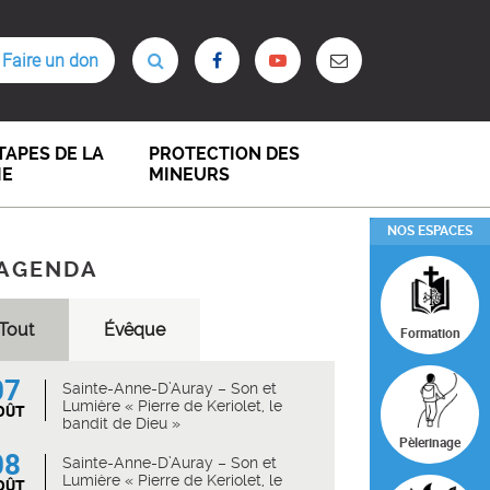
Faire un don
TAPES DE LA
PROTECTION DES
IE
MINEURS
NOS ESPACES
AGENDA
Tout
Évêque
Formation
07
Sainte-Anne-D’Auray – Son et
Lumière « Pierre de Keriolet, le
OÛT
bandit de Dieu »
Pèlerinage
08
Sainte-Anne-D’Auray – Son et
Lumière « Pierre de Keriolet, le
OÛT