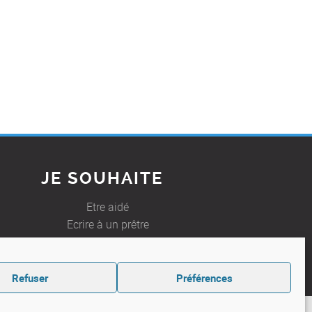
JE SOUHAITE
Etre aidé
Ecrire à un prêtre
Refuser
Préférences