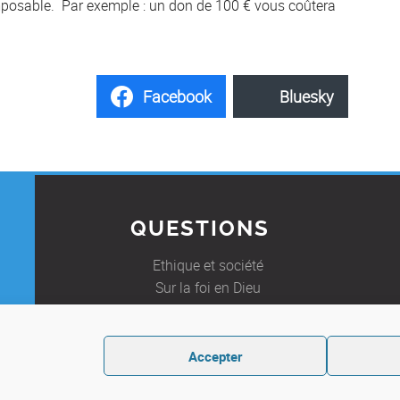
imposable. Par exemple : un don de 100 € vous coûtera
Facebook
Bluesky
QUESTIONS
Ethique et société
Sur la foi en Dieu
Foire Aux Questions
E
Accepter