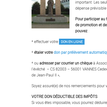
important. Les seul
dépense prévisible
Pour participer a
de promotion et de
pouvez
:
* effectuer votre
DON EN LIGNE
*
étaler votre
don par prélèvement automatiq
* ou
adresser par courrier un chèque
à Associ
l’évêché – CS 82003 – 56001 VANNES Cedex –
de Jean-Paul II »,
Soyez assuré(e) de nos remerciements pour v
VOTRE DON DÉDUCTIBLE DES IMPÔTS
Si vous êtes imposable, vous pourrez déduire