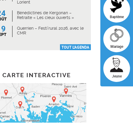
Lorient
24
Bénédictines de Kergonan –
Baptême
Retraite « Les cieux ouverts »
OÛT
19
Querrien – Festi’rural 2026, avec le
CMR
EPT
Mariage
TOUT L'AGENDA
CARTE INTERACTIVE
Jeune