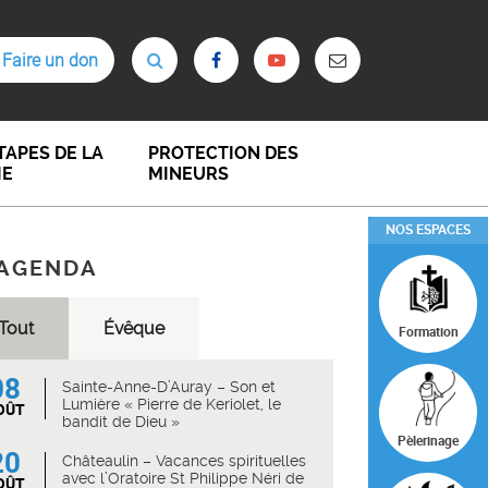
Faire un don
TAPES DE LA
PROTECTION DES
IE
MINEURS
NOS ESPACES
AGENDA
Tout
Évêque
Formation
08
Sainte-Anne-D’Auray – Son et
Lumière « Pierre de Keriolet, le
OÛT
bandit de Dieu »
Pèlerinage
20
Châteaulin – Vacances spirituelles
avec l’Oratoire St Philippe Néri de
OÛT