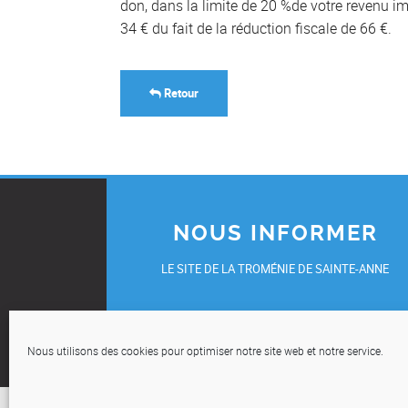
don, dans la limite de 20 %de votre revenu 
34 € du fait de la réduction fiscale de 66 €.
Retour
NOUS INFORMER
LE SITE DE LA TROMÉNIE DE SAINTE-ANNE
UN ÉVÈNEMENT, UNE INITIATIVE, UN TÉMOIGNAG
OU UNE DEMANDE DE REPORTAGE ?
Nous utilisons des cookies pour optimiser notre site web et notre service.
COMMUNIQUEZ-NOUS VOS INFOS