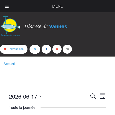
MENU
Diocèse de
Vannes
Faire un don
Accueil
2026-06-17
ÉVÈNEMENTS
NAV
RECH
Recherche
Jour
DE
Sélectionnez
ET
FOR
Toute la journée
une
VUE
date.