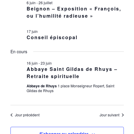
ÉVÈ
6 juin
-
26 juillet
NAVIG
17
Beignon – Exposition « François,
ou l’humilité radieuse »
DE
JUIN
VUES
17 juin
2026
Conseil épiscopal
ÉVÈN
En cours
16 juin
-
23 juin
Abbaye Saint Gildas de Rhuys –
Retraite spirituelle
Abbaye de Rhuys
1 place Monseigneur Ropert, Saint
Gildas de Rhuys
Jour précédent
Jour suivant
S’abonner au calendrier