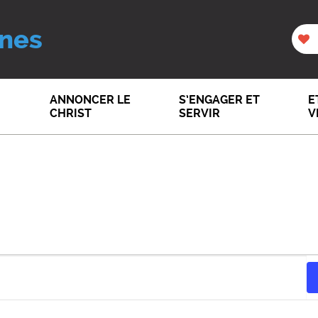
nes
ANNONCER LE
S’ENGAGER ET
E
CHRIST
SERVIR
V
S