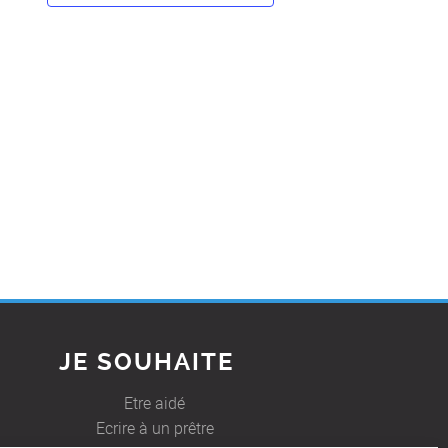
JE SOUHAITE
Etre aidé
Ecrire à un prêtre