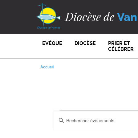
Diocèse de
Van
EVÊQUE
DIOCÈSE
PRIER ET
CÉLÉBRER
Accueil
RECHERCHE
ÉVÈNEMENT
Saisir
mot-
ET
clé.
Rechercher