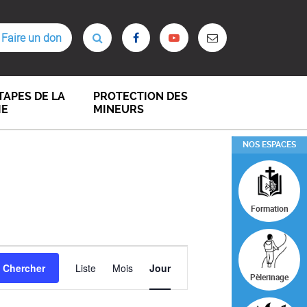
Faire un don
TAPES DE LA
PROTECTION DES
IE
MINEURS
NOS ESPACES
Formation
NAVIGATION
Chercher
Liste
Mois
Jour
DE
Pèlerinage
VUES