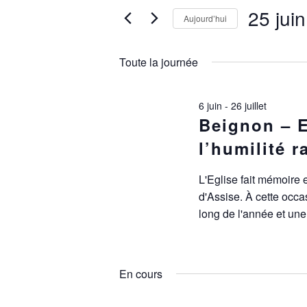
FOR
NAVIGATION
25 jui
Évènements
Aujourd’hui
par
25
DE
Sélectionnez
mot-
une
clé.
Toute la journée
date.
VUES
JUIN
ÉVÈNEMENTS
6 juin
-
26 juillet
2026
Beignon – E
l’humilité r
L'Eglise fait mémoire
d'Assise. À cette occ
long de l'année et u
En cours