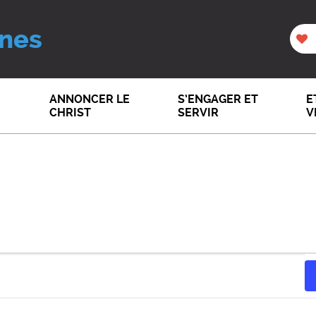
nes
ANNONCER LE
S’ENGAGER ET
E
CHRIST
SERVIR
V
S