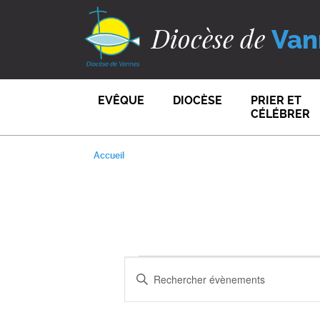
Diocèse de
Van
EVÊQUE
DIOCÈSE
PRIER ET
CÉLÉBRER
Accueil
RECHERCHE
ÉVÈNEMENT
Saisir
mot-
ET
clé.
Rechercher