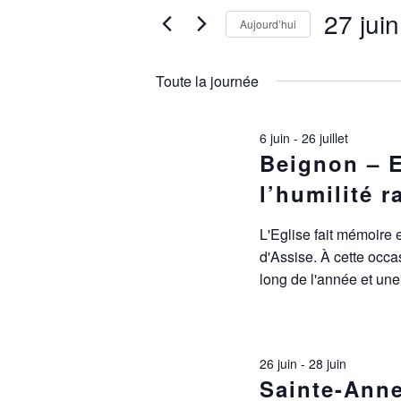
FOR
NAVIGATION
27 jui
Évènements
Aujourd’hui
par
27
DE
Sélectionnez
mot-
une
clé.
Toute la journée
date.
VUES
JUIN
ÉVÈNEMENTS
6 juin
-
26 juillet
2026
Beignon – E
l’humilité r
L'Eglise fait mémoire
d'Assise. À cette occ
long de l'année et u
26 juin
-
28 juin
Sainte-Anne