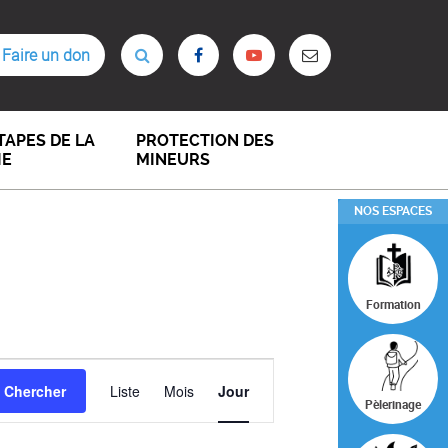
Faire un don
TAPES DE LA
PROTECTION DES
IE
MINEURS
NOS ESPACES
Formation
NAVIGATION
Chercher
Liste
Mois
Jour
DE
Pèlerinage
VUES