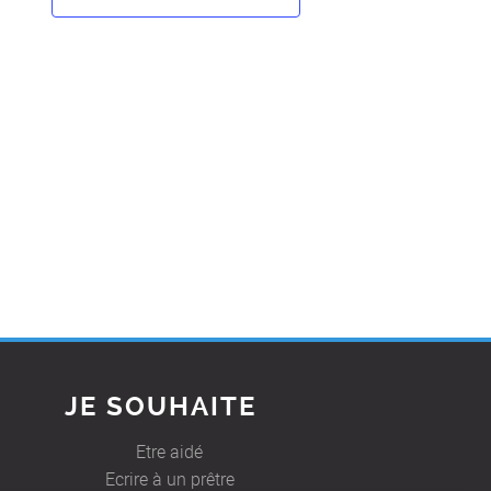
JE SOUHAITE
Etre aidé
Ecrire à un prêtre