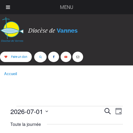
MENU
Diocèse de
Vannes
Faire un don
Accueil
2026-07-01
ÉVÈNEMENTS
NAV
RECH
Recherche
Jour
DE
Sélectionnez
ET
FOR
Toute la journée
une
VUE
date.