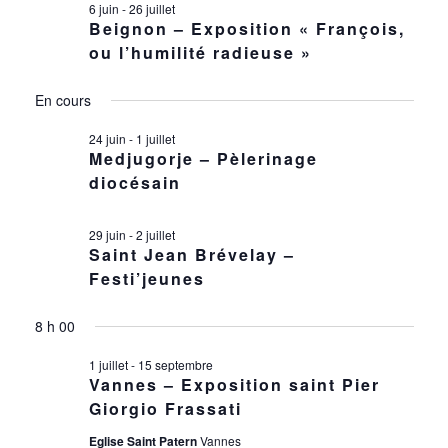
ÉVÈ
6 juin
-
26 juillet
NAVIG
1
Beignon – Exposition « François,
ou l’humilité radieuse »
DE
JUILLET
En cours
VUES
2026
24 juin
-
1 juillet
ÉVÈN
Medjugorje – Pèlerinage
diocésain
29 juin
-
2 juillet
Saint Jean Brévelay –
Festi’jeunes
8 h 00
1 juillet
-
15 septembre
Vannes – Exposition saint Pier
Giorgio Frassati
Eglise Saint Patern
Vannes