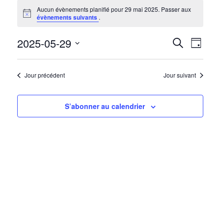
ÉVÈNEMENTS
Aucun évènements planifié pour 29 mai 2025. Passer aux
Notice
évènements suivants
.
FOR
2025-05-29
NAV
RECH
Recherche
29
Jour
DE
Sélectionnez
ET
MAI
une
VUE
Jour précédent
Jour suivant
date.
ÉVÈ
NAVIG
2025
S’abonner au calendrier
DE
VUES
ÉVÈN