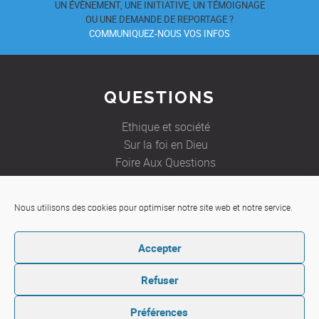
UN ÉVÈNEMENT, UNE INITIATIVE, UN TÉMOIGNAGE
OU UNE DEMANDE DE REPORTAGE ?
COMMUNIQUEZ-NOUS VOS INFOS
QUESTIONS
Ethique et société
Sur la foi en Dieu
Foire Aux Questions
Nous utilisons des cookies pour optimiser notre site web et notre service.
JE SOUHAITE
Accepter
Etre aidé
Ecrire à un prêtre
Refuser
Préférences