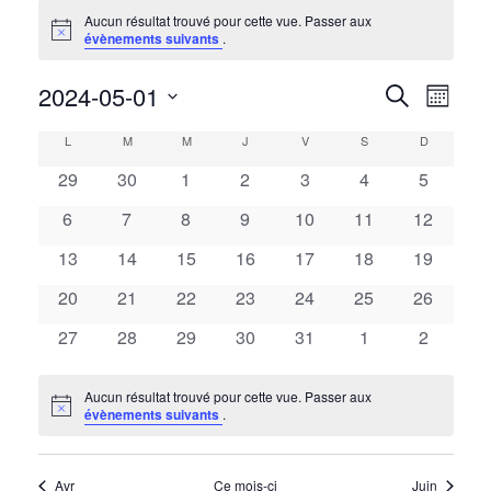
ÉVÈNEMENTS
Aucun résultat trouvé pour cette vue. Passer aux
Notice
évènements suivants
.
2024-05-01
NAV
RECH
Recherche
Mois
DE
Sélectionnez
ET
L
LUNDI
M
MARDI
M
MERCREDI
J
JEUDI
V
VENDREDI
S
SAMEDI
D
DIMANCH
CALENDRIER
une
VUE
date.
0
0
0
0
0
0
0
29
30
1
2
3
4
5
ÉVÈ
NAVIG
DE
évènements
évènements
évènements
évènements
évènements
évènements
évèneme
0
0
0
0
0
0
0
6
7
8
9
10
11
12
DE
ÉVÈNEMENTS
évènements
évènements
évènements
évènements
évènements
évènements
évènemen
0
0
0
0
0
0
0
13
14
15
16
17
18
19
évènements
évènements
évènements
évènements
évènements
évènements
évènemen
VUES
0
0
0
0
0
0
0
20
21
22
23
24
25
26
évènements
évènements
évènements
évènements
évènements
évènements
évènemen
0
0
0
0
0
0
ÉVÈN
0
27
28
29
30
31
1
2
évènements
évènements
évènements
évènements
évènements
évènements
évèneme
Aucun résultat trouvé pour cette vue. Passer aux
Notice
évènements suivants
.
Avr
Ce mois-ci
Juin