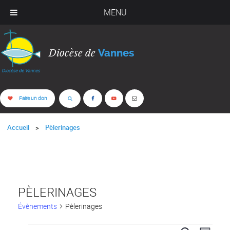
MENU
Diocèse de
Vannes
Faire un don
Accueil
Pèlerinages
PÈLERINAGES
Évènements
Pèlerinages