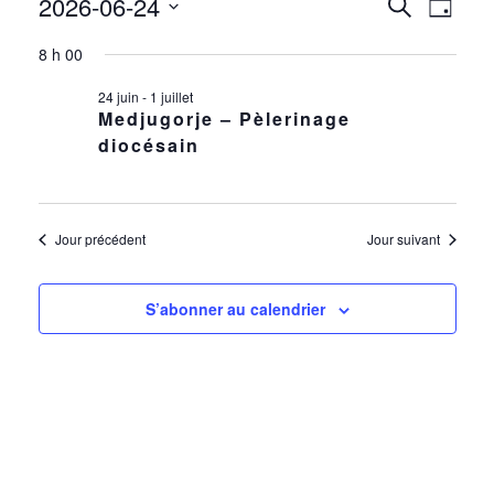
2026-06-24
ÉVÈNEMENTS
NAV
RECH
Recherche
Jour
DE
Sélectionnez
FOR
ET
8 h 00
une
VUE
date.
ÉVÈ
24
24 juin
-
1 juillet
NAVIG
Medjugorje – Pèlerinage
diocésain
JUIN
DE
2026
VUES
Jour précédent
Jour suivant
ÉVÈN
S’abonner au calendrier