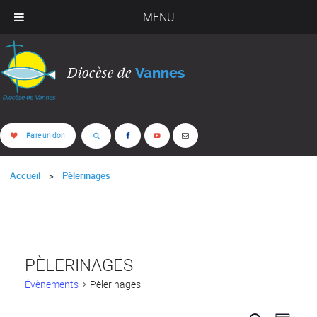
MENU
Diocèse de
Vannes
Faire un don
Accueil
Pèlerinages
PÈLERINAGES
Évènements
Pèlerinages