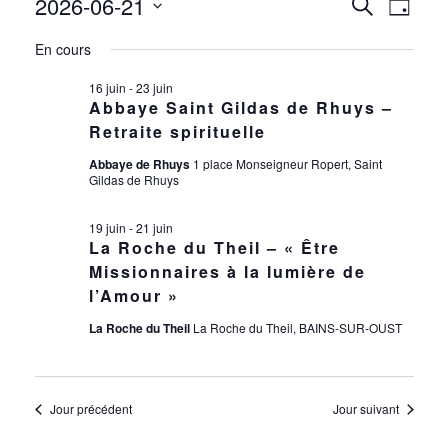
2026-06-21
ÉVÈNEMENTS
NAV
RECH
Recherche
Jour
DE
Sélectionnez
FOR
ET
En cours
une
VUE
date.
ÉVÈ
21
16 juin
-
23 juin
NAVIG
Abbaye Saint Gildas de Rhuys –
Retraite spirituelle
JUIN
DE
Abbaye de Rhuys
1 place Monseigneur Ropert, Saint
2026
VUES
Gildas de Rhuys
ÉVÈN
19 juin
-
21 juin
La Roche du Theil – « Être
Missionnaires à la lumière de
l’Amour »
La Roche du Theil
La Roche du Theil, BAINS-SUR-OUST
Jour précédent
Jour suivant