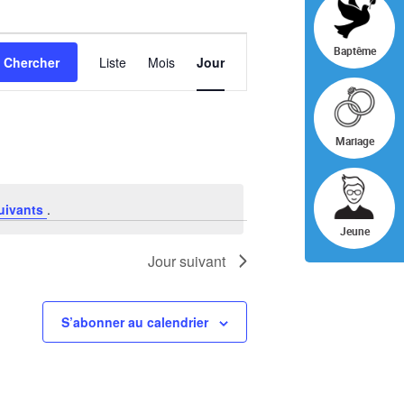
NAVIGATION
Baptême
Chercher
Liste
Mois
Jour
DE
VUES
ÉVÈNEMENT
Mariage
uivants
.
Jeune
Jour suivant
S’abonner au calendrier