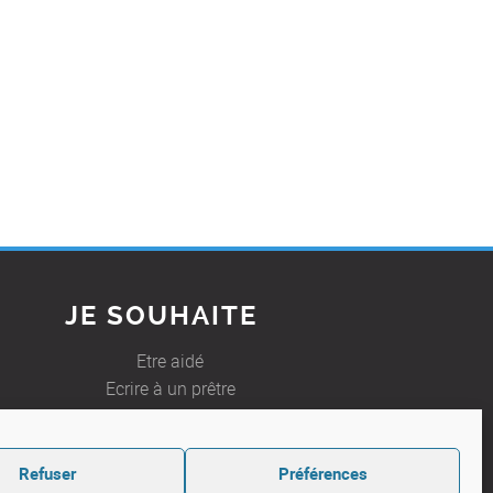
JE SOUHAITE
Etre aidé
Ecrire à un prêtre
Refuser
Préférences