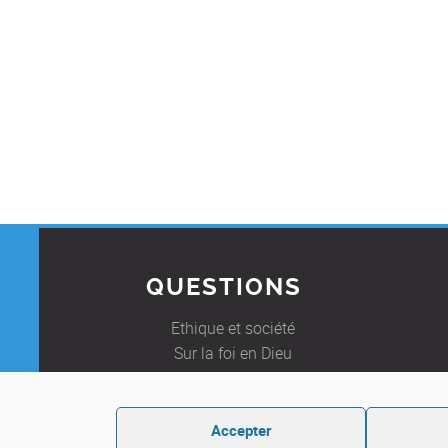
QUESTIONS
Ethique et société
Sur la foi en Dieu
Foire Aux Questions
E
Accepter