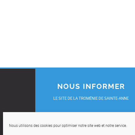
NOUS INFORMER
LE SITE DE LA TROMÉNIE DE SAINTE-ANNE
UN ÉVÈNEMENT, UNE INITIATIVE, UN TÉMOIGNAG
OU UNE DEMANDE DE REPORTAGE ?
Nous utilisons des cookies pour optimiser notre site web et notre service.
COMMUNIQUEZ-NOUS VOS INFOS