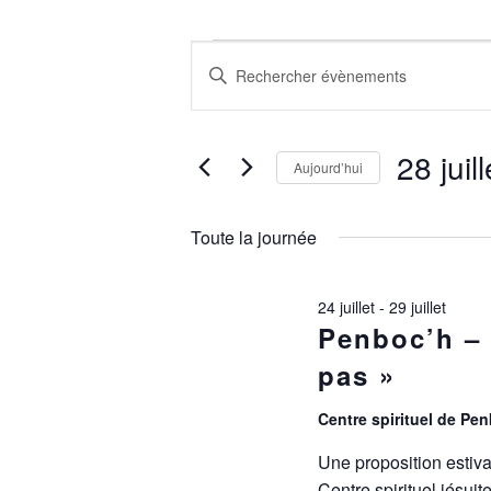
ÉVÈNEMENTS
RECHERCHE
Saisir
mot-
FOR
ET
clé.
Rechercher
28
NAVIGATION
28 juil
Évènements
Aujourd’hui
par
JUILLET
DE
Sélectionnez
mot-
une
clé.
Toute la journée
date.
2026
VUES
ÉVÈNEMENTS
24 juillet
-
29 juillet
Penboc’h – 
pas »
Centre spirituel de Pe
Une proposition estiva
Centre spirituel jésuit