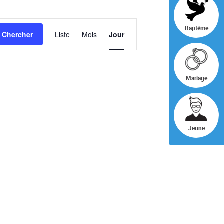
NAVIGATION
Baptême
Chercher
Liste
Mois
Jour
DE
VUES
ÉVÈNEMENT
Mariage
Jeune