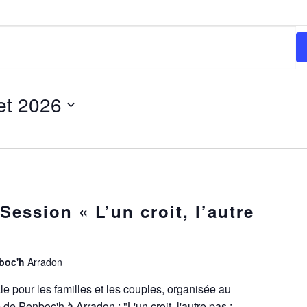
let 2026
Session « L’un croit, l’autre
nboc'h
Arradon
le pour les familles et les couples, organisée au
e de Penboc'h à Arradon : "L'un croit, l'autre pas :