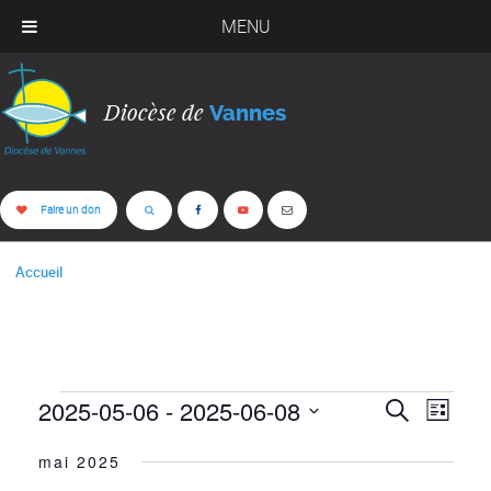
MENU
Diocèse de
Vannes
Faire un don
Accueil
2025-05-06
 - 
2025-06-08
ÉVÈNEMENTS
NAV
RECH
Recherche
Liste
DE
Sélectionnez
ET
mai 2025
une
VUE
date.