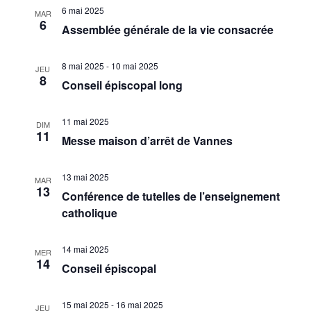
ÉVÈ
NAVIG
6 mai 2025
MAR
6
Assemblée générale de la vie consacrée
DE
8 mai 2025
-
10 mai 2025
VUES
JEU
8
Conseil épiscopal long
ÉVÈN
11 mai 2025
DIM
11
Messe maison d’arrêt de Vannes
13 mai 2025
MAR
13
Conférence de tutelles de l’enseignement
catholique
14 mai 2025
MER
14
Conseil épiscopal
15 mai 2025
-
16 mai 2025
JEU