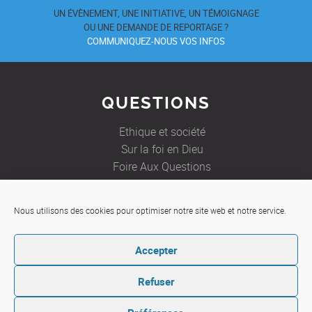
UN ÉVÈNEMENT, UNE INITIATIVE, UN TÉMOIGNAGE
OU UNE DEMANDE DE REPORTAGE ?
COMMUNIQUEZ-NOUS VOS INFOS
QUESTIONS
Ethique et société
Sur la foi en Dieu
Foire Aux Questions
Nous utilisons des cookies pour optimiser notre site web et notre service.
JE SOUHAITE
Accepter
Etre aidé
Ecrire à un prêtre
Refuser