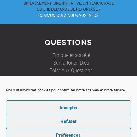
UN ÉVÈNEMENT, UNE INITIATIVE, UN TÉMOIGNAGE
OU UNE DEMANDE DE REPORTAGE ?
COMMUNIQUEZ-NOUS VOS INFOS
QUESTIONS
Ethique et société
Sur la foi en Dieu
Foire Aux Questions
Nous utilisons des cookies pour optimiser notre site web et notre service.
JE SOUHAITE
Accepter
Etre aidé
Ecrire à un prêtre
Refuser
Préférences