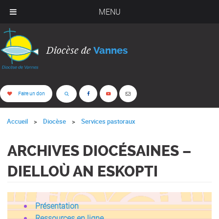
MENU
Diocèse de
Vannes
Faire un don
Accueil
Diocèse
Services pastoraux
ARCHIVES DIOCÉSAINES –
DIELLOÙ AN ESKOPTI
Présentation
Ressources en ligne